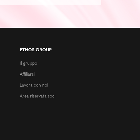
ETHOS GROUP
Il gruppo
Affiliarsi
Lavora con noi
Area riservata soci