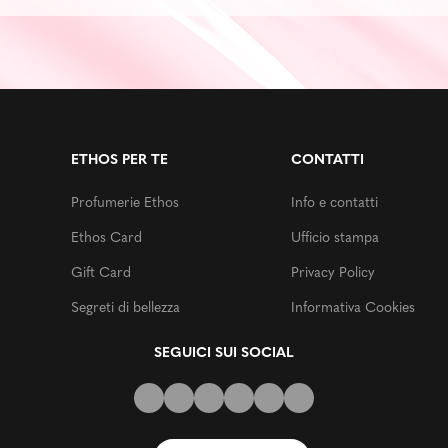
ETHOS PER TE
CONTATTI
Profumerie Ethos
Info e contatti
Ethos Card
Ufficio stampa
Gift Card
Privacy Policy
Segreti di bellezza
Informativa Cookies
SEGUICI SUI SOCIAL