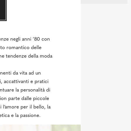
enze negli anni ’80 con
usto romantico delle
ime tendenze della moda
enti da vita ad un
 accattivanti e pratici
tuare la personalità di
ion parte dalle piccole
 l’amore per il bello, la
’etica e la passione.