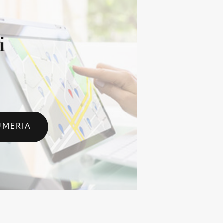
s
i
UMERIA