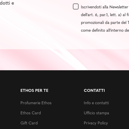
dotti e
Iscrivendoti alla Newsletter
dell'art. 6, par.1, lett. a) 
promozionali da parte del T
come definito all'interno d
ETHOS PER TE
CONTATTI
Profumerie Ethos
Info e contatti
Ethos Card
Ufficio stampa
Gift Card
Privacy Policy