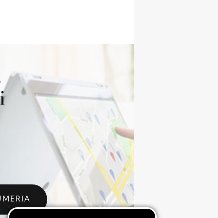
s
i
UMERIA