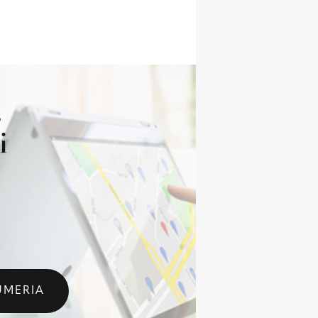
s
i
O
UMERIA