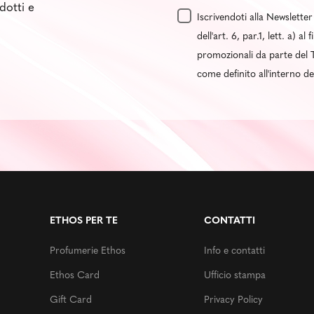
dotti e
Iscrivendoti alla Newsletter
dell'art. 6, par.1, lett. a) 
promozionali da parte del T
come definito all'interno d
ETHOS PER TE
CONTATTI
Profumerie Ethos
Info e contatti
Ethos Card
Ufficio stampa
Gift Card
Privacy Policy