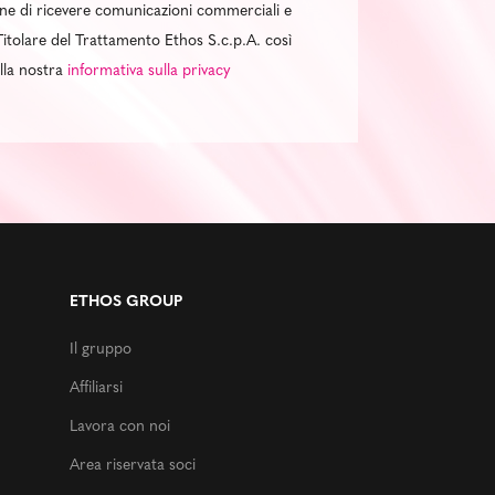
al fine di ricevere comunicazioni commerciali e
itolare del Trattamento Ethos S.c.p.A. così
ella nostra
informativa sulla privacy
ETHOS GROUP
Il gruppo
Affiliarsi
Lavora con noi
Area riservata soci