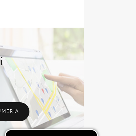
s
i
UMERIA