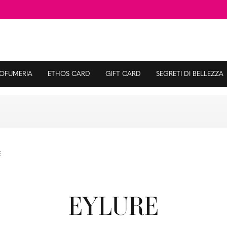
ROFUMERIA
ETHOS CARD
GIFT CARD
SEGRETI DI BELLEZZA
E
EYLURE