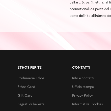
dell'art. 6, par.1, lett. a) 
promozionali da parte del T
come definito all'interno d
ETHOS PER TE
CONTATTI
Profumerie Ethos
Info e contatti
Ethos Card
Ufficio stampa
Gift Card
Privacy Policy
Segreti di bellezza
Informativa Cookies