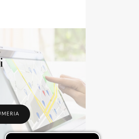
s
i
UMERIA