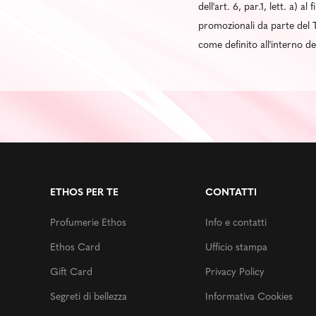
dell'art. 6, par.1, lett. a) 
promozionali da parte del T
come definito all'interno d
ETHOS PER TE
CONTATTI
Profumerie Ethos
Info e contatti
Ethos Card
Ufficio stampa
Gift Card
Privacy Policy
Segreti di bellezza
Informativa Cookies