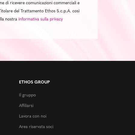
al fine di ricevere comunicazioni commerciali e
itolare del Trattamento Ethos S.c.p.A. così
ella nostra
informativa sulla privacy
ETHOS GROUP
Il gruppo
Affiliarsi
Lavora con noi
Area riservata soci