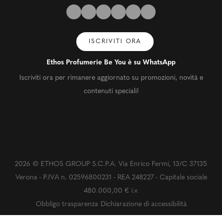
ISCRIVITI ORA
Ethos Profumerie Be You è su WhatsApp
Iscriviti ora per rimanere aggiornato su promozioni, novità e
contenuti speciali!
2026 © ETHOS GROUP S.C.P.A. Via Enrico Fermi, 13/C 37135
Verona - P.IVA n. 02596800231 - REA 248227 - Capitale sociale
480.000,00 € i.v.
Obbligo trasparenza
Dichiarazione di accessibilità