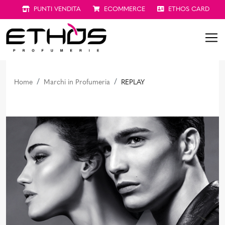
PUNTI VENDITA
ECOMMERCE
ETHOS CARD
Home
Marchi in Profumeria
REPLAY