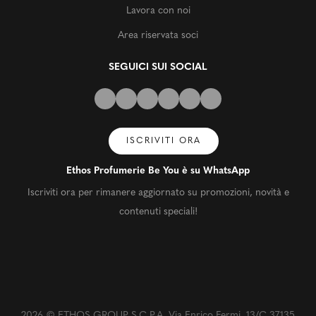
Lavora con noi
Area riservata soci
SEGUICI SUI SOCIAL
ISCRIVITI ORA
Ethos Profumerie Be You è su WhatsApp
Iscriviti ora per rimanere aggiornato su promozioni, novità e
contenuti speciali!
2026 © ETHOS GROUP S.C.P.A. Via Enrico Fermi, 13/C 37135