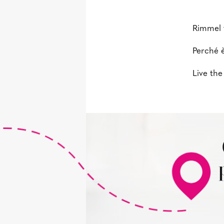
Rimmel t
Perché è
Live th