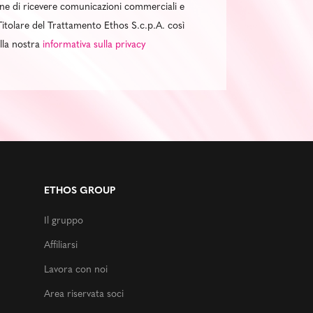
al fine di ricevere comunicazioni commerciali e
itolare del Trattamento Ethos S.c.p.A. così
ella nostra
informativa sulla privacy
ETHOS GROUP
Il gruppo
Affiliarsi
Lavora con noi
Area riservata soci