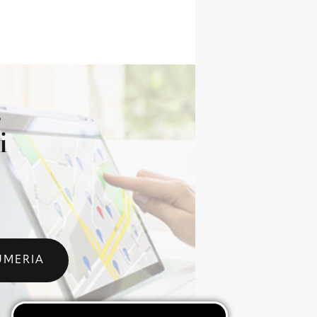
s
i
UMERIA