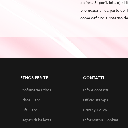
dell'art. 6, par.1, lett. a) 
promozionali da parte del T
come definito all'interno d
ETHOS PER TE
CONTATTI
Profumerie Ethos
Info e contatti
Ethos Card
Ufficio stampa
Gift Card
Privacy Policy
Segreti di bellezza
Informativa Cookies