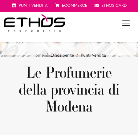
PUNTI VENDITA
ECOMMERCE
ETHOS CARD
Home
Ethos per te
Punti Vendita
Le Profumerie
della provincia di
Modena