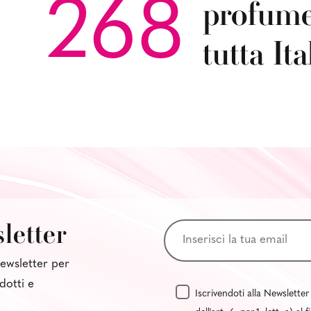
profumer
268
tutta Ita
sletter
 newsletter per
dotti e
Iscrivendoti alla Newsletter