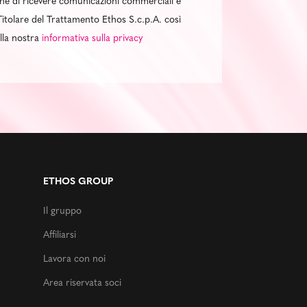
al fine di ricevere comunicazioni commerciali e
itolare del Trattamento Ethos S.c.p.A. così
ella nostra
informativa sulla privacy
ETHOS GROUP
Il gruppo
Affiliarsi
Lavora con noi
Area riservata soci