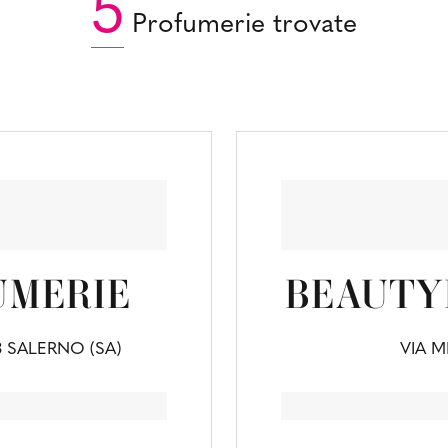
5
Profumerie trovate
UMERIE
BEAUTY
3 SALERNO (SA)
VIA M