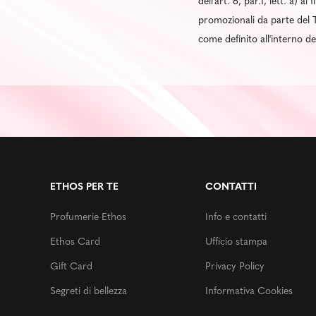
dell'art. 6, par.1, lett. a) 
promozionali da parte del T
come definito all'interno d
ETHOS PER TE
CONTATTI
Profumerie Ethos
Info e contatti
Ethos Card
Ufficio stampa
Gift Card
Privacy Policy
Segreti di bellezza
Informativa Cookies