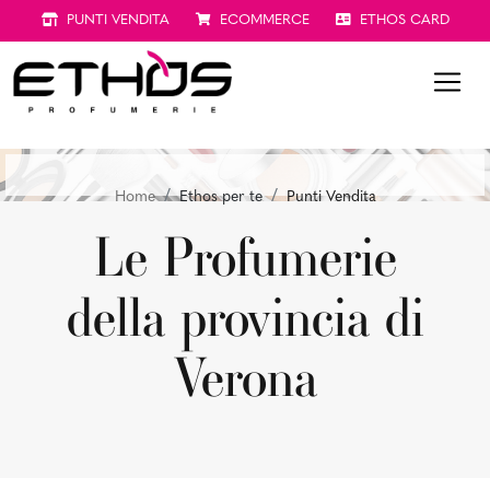
PUNTI VENDITA
ECOMMERCE
ETHOS CARD
Home
Ethos per te
Punti Vendita
Le Profumerie
della provincia di
Verona