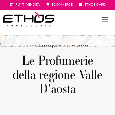
PUNTI VENDITA
ECOMMERCE
ETHOS CARD
Home
Ethos per te
Punti Vendita
Le Profumerie
della regione
Valle
D'aosta