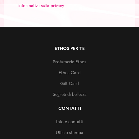
informativa sulla privacy
ETHOS PER TE
Profumerie Ethos
Ethos Card
Gift Card
Segreti di bellezza
CONTATTI
Info e contatti
Ufficio stampa