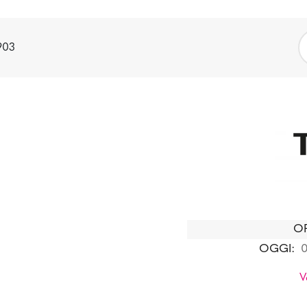
903
OR
OGGI:
0
V