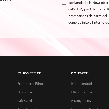
Iscrivendoti alla Newsletter
dell'art. 6, par.1, lett. a) 
promozionali da parte del T
come definito all'interno d
ETHOS PER TE
CONTATTI
Profumerie Ethos
Info e contatti
Ethos Card
Ufficio stampa
Gift Card
Privacy Policy