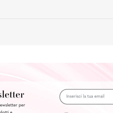
sletter
 newsletter per
dotti e