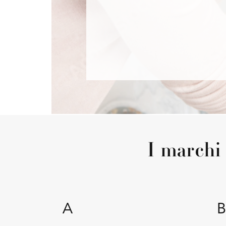
I march
A
B