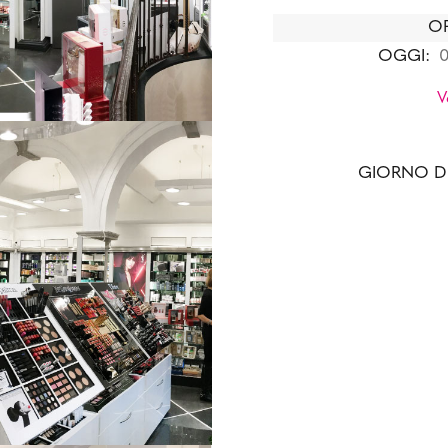
OR
OGGI:
0
V
GIORNO D