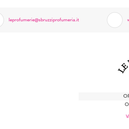
leprofumerie@sbruzziprofumeria.it
OR
O
V