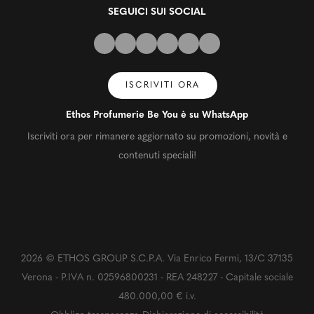
SEGUICI SUI SOCIAL
ISCRIVITI ORA
Ethos Profumerie Be You è su WhatsApp
Iscriviti ora per rimanere aggiornato su promozioni, novità e
contenuti speciali!
2026 © ETHOS GROUP S.C.P.A. Via Enrico Fermi, 13/C 37135
Verona - P.IVA n. 02596800231 - REA 248227 - Capitale sociale
480.000,00 € i.v.