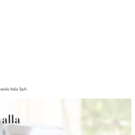
eido Italia SpA.
alla