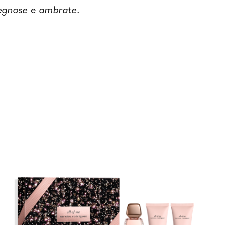
egnose
e
ambrate
.