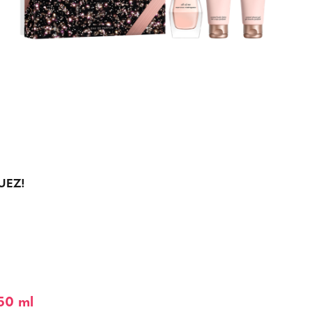
UEZ!
50 ml