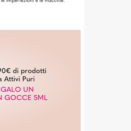
 le imperfezioni e le macchie.
90€ di prodotti
a Attivi Puri
REGALO UN
N GOCCE 5ML