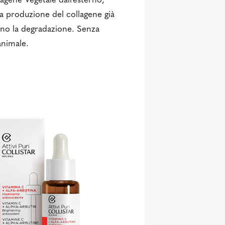
gene Vegetale dall’esterno,
a produzione del collagene già
cono la degradazione. Senza
animale.