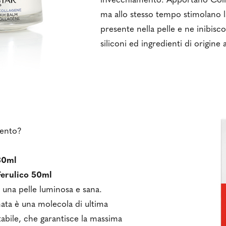
invecchiamento. Apportano Colla
ma allo stesso tempo stimolano l
presente nella pelle e ne inibis
siliconi ed ingredienti di origine 
pento?
30ml
erulico 50ml
 una pelle luminosa e sana.
nata è una molecola di ultima
bile, che garantisce la massima