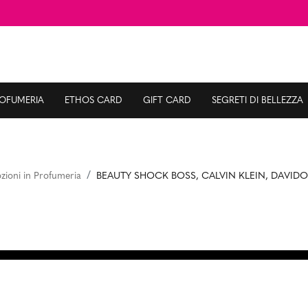
ROFUMERIA
ETHOS CARD
GIFT CARD
SEGRETI DI BELLEZZA
ioni in Profumeria
BEAUTY SHOCK BOSS, CALVIN KLEIN, DAVIDO