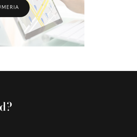
UMERIA
rd?