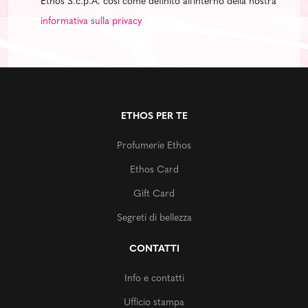
Ethos S.c.p.A. così come definito all'interno della nostra
informativa sulla privacy
ETHOS PER TE
Profumerie Ethos
Ethos Card
Gift Card
Segreti di bellezza
CONTATTI
Info e contatti
Ufficio stampa