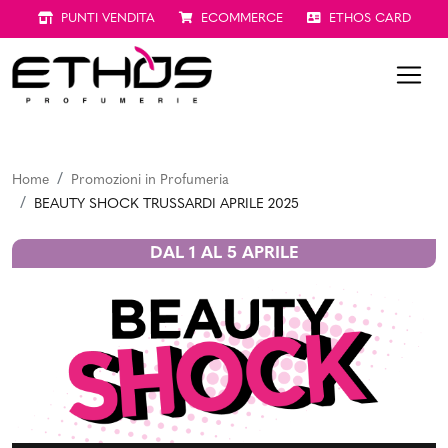
PUNTI VENDITA
ECOMMERCE
ETHOS CARD
Home
Promozioni in Profumeria
BEAUTY SHOCK TRUSSARDI APRILE 2025
DAL 1 AL 5 APRILE