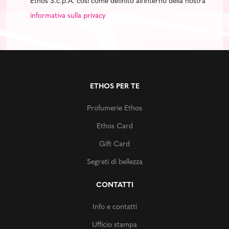
Ethos S.c.p.A. così come definito all'interno della nostra
informativa sulla privacy
ETHOS PER TE
Profumerie Ethos
Ethos Card
Gift Card
Segreti di bellezza
CONTATTI
Info e contatti
Ufficio stampa