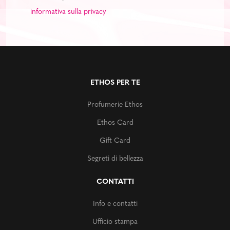
informativa sulla privacy
ETHOS PER TE
Profumerie Ethos
Ethos Card
Gift Card
Segreti di bellezza
CONTATTI
Info e contatti
Ufficio stampa