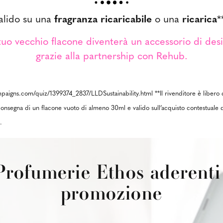
alido su una
fragranza ricaricabile
o una
ricarica
*
 tuo vecchio flacone diventerà un accessorio di des
grazie alla partnership con Rehub.
-campaigns.com/quiz/1399374_2837/LLDSustainability.html **Il rivenditore è liber
consegna di un flacone vuoto di almeno 30ml e valido sull’acquisto contestuale 
.
Profumerie Ethos aderenti 
promozione