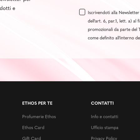
dotti e
Iscrivendoti alla Newsletter
dell'art. 6, par.1, lett. a) 
promozionali da parte del T
come definito all'interno d
ETHOS PER TE
CONTATTI
Profumerie Ethos
Info e contatti
Ethos Card
Ufficio stampa
Gift Card
Privacy Policy