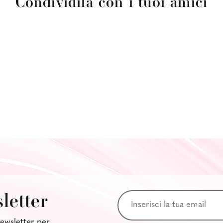
Condividila con i tuoi amici
sletter
 newsletter per