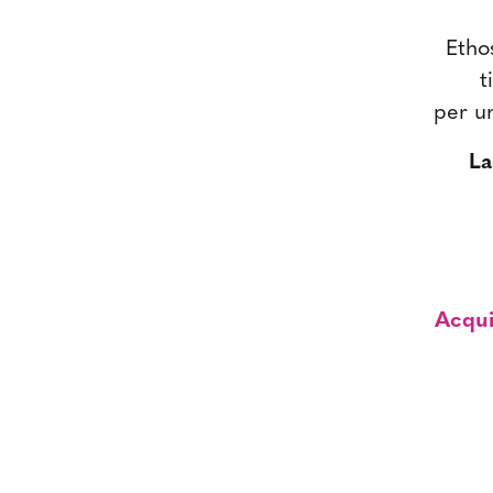
Etho
t
per u
La
Acqui