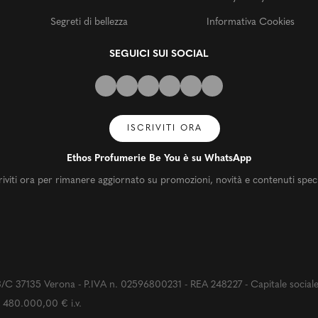
Segreti di bellezza
Informativa Cookies
SEGUICI SUI SOCIAL
ISCRIVITI ORA
Ethos Profumerie Be You è su WhatsApp
riviti ora per rimanere aggiornato su promozioni, novità e contenuti speci
 37135 Verona - P.IVA n. 02596800231 - REA 248227 - Capitale social
480.000,00 € i.v.