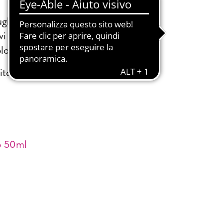
gler,
vi
logna.
ito
 50ml