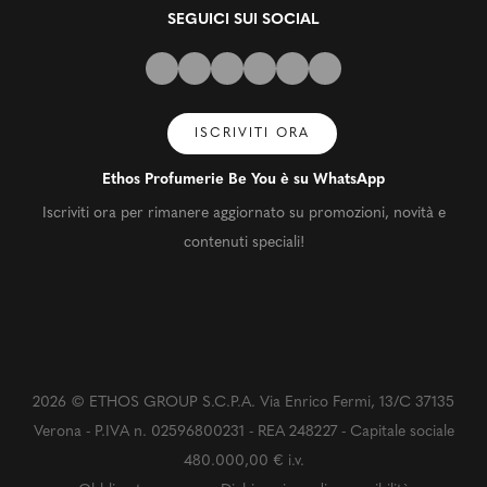
SEGUICI SUI SOCIAL
ISCRIVITI ORA
Ethos Profumerie Be You è su WhatsApp
Iscriviti ora per rimanere aggiornato su promozioni, novità e
contenuti speciali!
2026 © ETHOS GROUP S.C.P.A. Via Enrico Fermi, 13/C 37135
Verona - P.IVA n. 02596800231 - REA 248227 - Capitale sociale
480.000,00 € i.v.