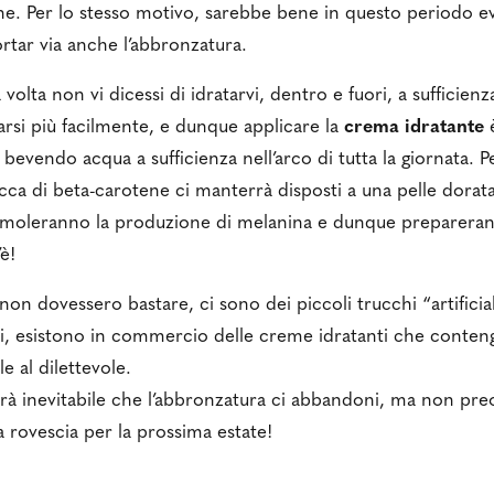
one. Per lo stesso motivo, sarebbe bene in questo periodo ev
portar via anche l’abbronzatura.
volta non vi dicessi di idratarvi, dentro e fuori, a sufficien
rsi più facilmente, e dunque applicare la
crema idratante
è
evendo acqua a sufficienza nell’arco di tutta la giornata. P
icca di beta-carotene ci manterrà disposti a una pelle dorat
imoleranno la produzione di melanina e dunque prepareranno
è!
 non dovessero bastare, ci sono dei piccoli trucchi “artificia
nti, esistono in commercio delle creme idratanti che conten
le al dilettevole.
arà inevitabile che l’abbronzatura ci abbandoni, ma non p
la rovescia per la prossima estate!