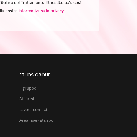
itolare del Trattamento Ethos S.c.p.A. così
ella nostra
informativa sulla privacy
ETHOS GROUP
Il gruppo
Affiliarsi
Lavora con noi
Area riservata soci