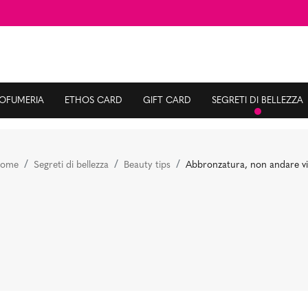
ROFUMERIA
ETHOS CARD
GIFT CARD
SEGRETI DI BELLEZZA
ome
Segreti di bellezza
Beauty tips
Abbronzatura, non andare vi