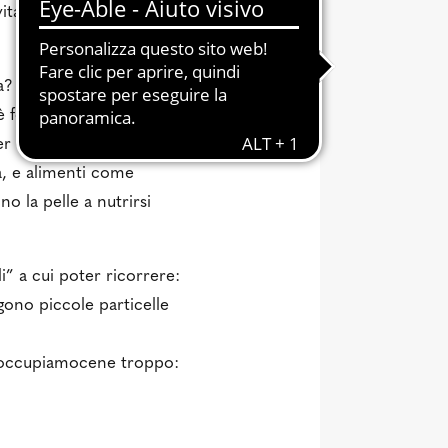
itare la ceretta, che
za? Certo che ve lo dirò! La
 fondamentale, così
er quanto riguarda il
cibo
,
a, e alimenti come
 la pelle a nutrirsi
li” a cui poter ricorrere:
gono piccole particelle
reoccupiamocene troppo: