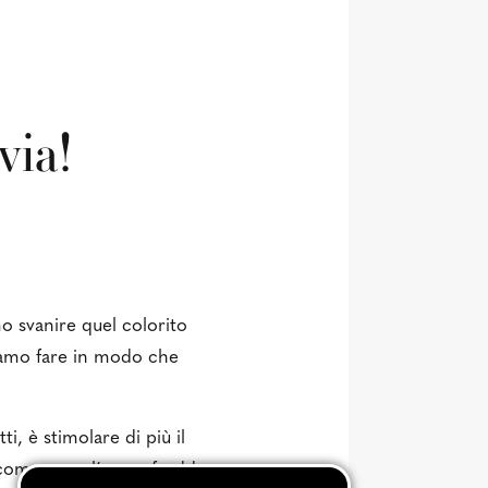
via!
 svanire quel colorito
siamo fare in modo che
i, è stimolare di più il
 compenso, l’acqua fredda