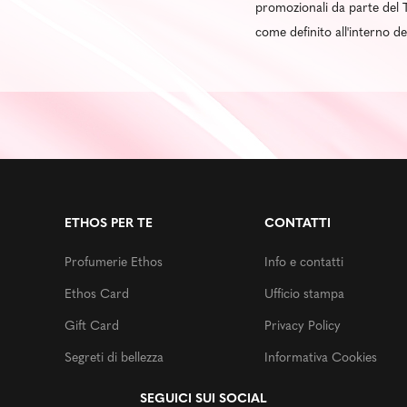
promozionali da parte del T
come definito all'interno d
ETHOS PER TE
CONTATTI
Profumerie Ethos
Info e contatti
Ethos Card
Ufficio stampa
Gift Card
Privacy Policy
Segreti di bellezza
Informativa Cookies
SEGUICI SUI SOCIAL