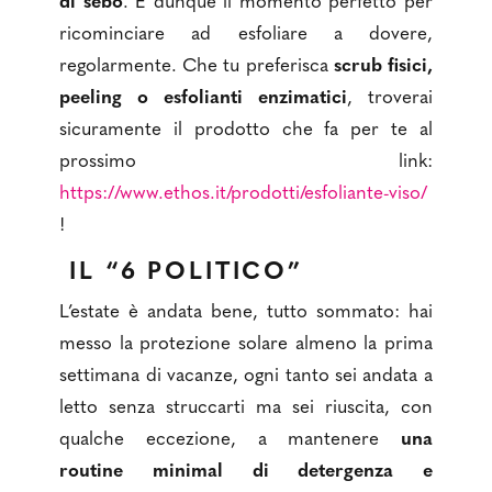
di sebo
. È dunque il momento perfetto per
ricominciare ad esfoliare a dovere,
regolarmente. Che tu preferisca
scrub fisici,
peeling o esfolianti enzimatici
, troverai
sicuramente il prodotto che fa per te al
prossimo link:
https://www.ethos.it/prodotti/esfoliante-viso/
!
IL “6 POLITICO”
L’estate è andata bene, tutto sommato: hai
messo la protezione solare almeno la prima
settimana di vacanze, ogni tanto sei andata a
letto senza struccarti ma sei riuscita, con
qualche eccezione, a mantenere
una
routine minimal di detergenza e