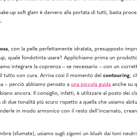
ke-up soft glam è davvero alla portata di tutti, basta proc
i.
nosa
, con la pelle perfettamente idratata, presupposto impre
up, quale fondotinta usare? Applichiamo prima un prodotto
amo integrare la coprenza – se necessario – con un corret
l tutto con cura. Arriva così il momento del
contouring
, c
ma – perciò abbiamo pensato a
una piccola guida
anche su 
iano ancora. Il consiglio, infatti, è utilizzare al posto dei cl
 di due tonalità più scuro rispetto a quella che usiamo abit
nderle in modo armonico con il resto dell’incarnato, crean
ombre (sfumate), usiamo sugli zigomi un blush dai toni neutr