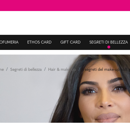
ROFUMERIA
ETHOS CARD
GIFT CARD
SEGRETI DI BELLEZZA
me
Segreti di bellezza
Hair & make up
I segreti del make-up soft 