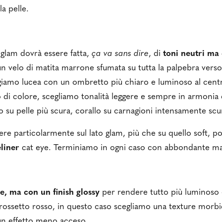
la pelle.
 glam dovrà essere fatta,
ça va sans dire
, di
toni neutri ma
 velo di matita marrone sfumata su tutta la palpebra verso
giamo lucea con un ombretto più chiaro e luminoso al centr
 di colore, scegliamo tonalità leggere e sempre in armonia 
ro su pelle più scura, corallo su carnagioni intensamente sc
ere particolarmente sul lato glam, più che su quello soft, p
liner
cat eye. Terminiamo in ogni caso con abbondante m
e, ma con un finish glossy
per rendere tutto più luminoso
rossetto rosso, in questo caso scegliamo una texture morbi
 un effetto meno acceso.