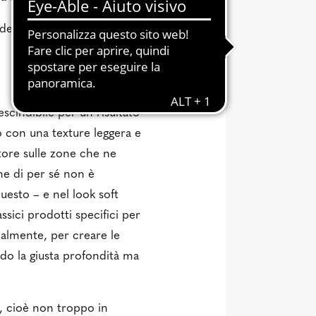
edere per gradi e
scindibile per un risultato
 con una texture leggera e
tore sulle zone che ne
he di per sé non è
questo
– e nel look soft
assici prodotti specifici per
ualmente, per creare le
do la giusta profondità ma
i, cioè non troppo in