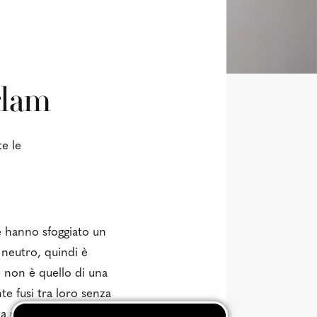
glam
te le
e hanno sfoggiato un
 neutro, quindi è
le non è quello di una
te fusi tra loro senza
a non si vede).