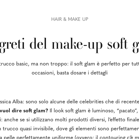
HAIR & MAKE UP
egreti del make-up soft 
rucco basic, ma non troppo: il soft glam è perfetto per tut
occasioni, basta dosare i dettagli
ssica Alba: sono solo alcune delle celebrities che di recent
vuol dire soft glam?
Il look soft glam è luminoso, “pacato”,
: anche se si utilizzano molti prodotti diversi, l’effetto fina
 trucco quasi invisibile, dove gli elementi sono perfettamen
a pelle perfettamente uniforme (ovvero: il contouring c’è m