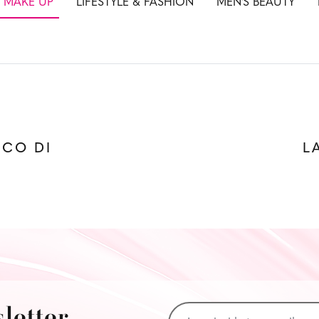
& MAKE UP
LIFESTYLE & FASHION
MEN'S BEAUTY
ICO DI
L
sletter