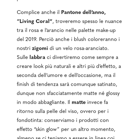
Complice anche il
Pantone dell’anno,
“Living Coral”
, troveremo spesso le nuance
tra il rosa e l’arancio nelle palette make-up
del 2019. Perciò anche i blush coloreranno i
nostri
zigomi
di un velo rosa-aranciato.
Sulle
labbra
ci divertiremo come sempre a
creare look più naturali e altri più d’effetto, a
seconda dell’umore e dell’occasione, ma il
finish di tendenza sarà comunque satinato,
dunque non sfacciatamente matte né glossy
in modo abbagliante. Il
matte
invece fa
ritorno sulla pelle del viso, ovvero per i
fondotinta: conserviamo i prodotti con
effetto “skin glow” per un altro momento,
almeno se ci teniamo a essere in linea coi