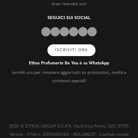
Area riservata soci
SEGUICI SUI SOCIAL
ISCRIVITI ORA
Ethos Profumerie Be You è su WhatsApp
Iscriviti ora per rimanere aggiornato su promozioni, novità e
contenuti speciali!
2026 © ETHOS GROUP S.C.P.A. Via Enrico Fermi, 13/C 37135
Verona - P.IVA n. 02596800231 - REA 248227 - Capitale sociale