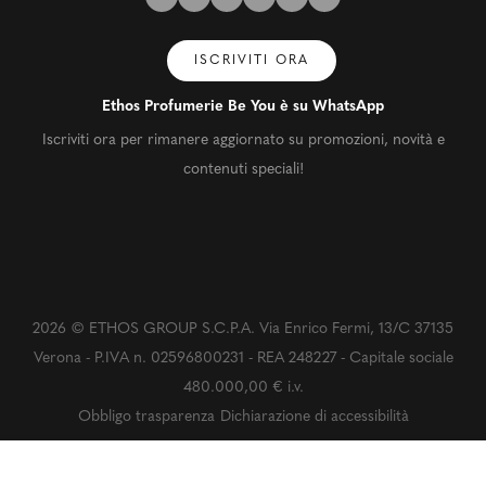
ISCRIVITI ORA
Ethos Profumerie Be You è su WhatsApp
Iscriviti ora per rimanere aggiornato su promozioni, novità e
contenuti speciali!
2026 © ETHOS GROUP S.C.P.A. Via Enrico Fermi, 13/C 37135
Verona - P.IVA n. 02596800231 - REA 248227 - Capitale sociale
480.000,00 € i.v.
Obbligo trasparenza
Dichiarazione di accessibilità