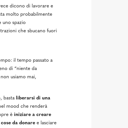
vece dicono di lavorare e
 sta molto probabilmente
e uno spazio
trazioni che sbucano fuori
 tempo: il tempo passato a
ieno di “niente da
e non usiamo mai,
o, basta
liberarsi di una
e nel mood che renderà
empre è
iniziare a creare
e cose da donare
e lasciare