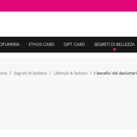
ROFUMERIA
ETHOS CARD
GIFT CARD
SEGRETI DI BELLEZZA
ome
Segreti di bellezza
Lifestyle & fashion
I benefici del declutter