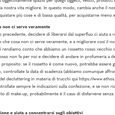
ra oggettivamente spazio per quegli oggetti, vestiti, prodott
 nostra vita migliore. In questo modo, cambia anche il nos
uistare più cose e di bassa qualità, per acquistarne meno e 
sa non ci serve veramente
 precedente, decidere di liberarsi dal superfluo ci aiuta a 
co che cosa non ci serve veramente, e a migliorare così il n
 ci rendiamo conto che abbiamo un rossetto rosso vecchio d
 rosso non fa per noi e decidere di andare in profumeria a d
l proposito: se il rossetto è come nuovo, potrebbe essere gi
ato, controllate la data di scadenza (abbiamo comunque affr
el decluttering in materia di trucchi qui https://www.ethos.
ntrollate sempre le indicazioni sulla confezione, e se non ri
to di make-up, probabilmente è il caso di disfarvene senza 
one e aiuta a concentrarsi sugli obiettivi