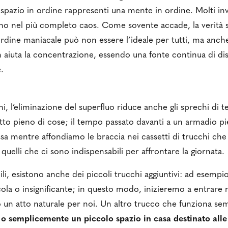
pazio in ordine rappresenti una mente in ordine. Molti in
vano nel più completo caos. Come sovente accade, la verità
rdine maniacale può non essere l’ideale per tutti, ma anch
aiuta la concentrazione, essendo una fonte continua di dis
.
oni, l’eliminazione del superfluo riduce anche gli sprechi di
lotto pieno di cose; il tempo passato davanti a un armadio p
sa mentre affondiamo le braccia nei cassetti di trucchi ch
uelli che ci sono indispensabili per affrontare la giornata.
ili, esistono anche dei piccoli trucchi aggiuntivi: ad esempi
cola o insignificante; in questo modo, inizieremo a entrar
uo un atto naturale per noi. Un altro trucco che funziona s
 o semplicemente un piccolo spazio in casa destinato all