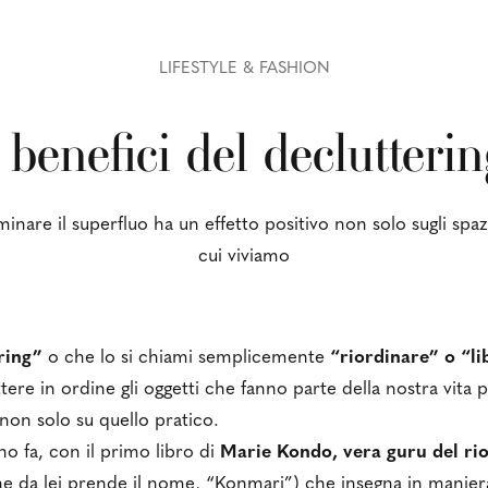
LIFESTYLE & FASHION
 benefici del declutteri
minare il superfluo ha un effetto positivo non solo sugli spaz
cui viviamo
ring”
o che lo si chiami semplicemente
“riordinare” o “li
re in ordine gli oggetti che fanno parte della nostra vita 
 non solo su quello pratico.
no fa, con il primo libro di
Marie Kondo, vera guru del ri
e da lei prende il nome, “Konmari”) che insegna in maniera