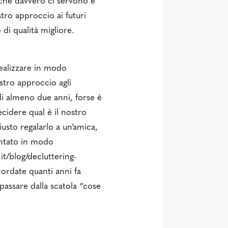
i che davvero ci servono e
tro approccio ai futuri
di qualità migliore.
realizzare in modo
ostro approccio agli
i almeno due anni, forse è
ecidere qual è il nostro
usto regalarlo a un’amica,
ontato in modo
it/blog/decluttering-
cordate quanti anni fa
passare dalla scatola “cose