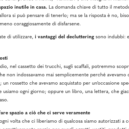
pazio inutile in casa.
La domanda chiave di tutto il metod
, allora si può pensare di tenerlo; ma se la risposta è no, bisog
o meno coraggiosamente di disfarsene.
e di utilizzare,
i vantaggi del decluttering
sono indubbi: 
osti
io, nel cassetto dei trucchi, sugli scaffali, potremmo sco
 che non indossavamo mai semplicemente perché avevamo d
 un rossetto che avevamo acquistato per un’occasione spec
usiamo ogni giorno; oppure un libro, una lettera, che giace
aso.
are spazio a ciò che ci serve veramente
gni volta che ci liberiamo di qualcosa siamo autorizzati a