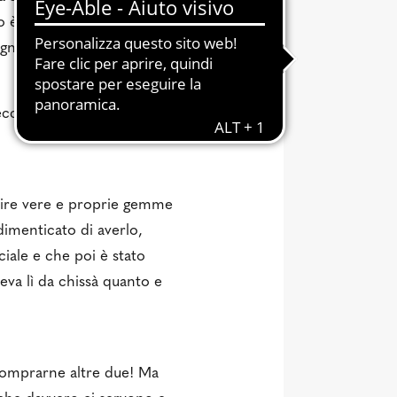
o è “Questo oggetto mi dà
na valutarne l’utilità
eccone cinque (di
prire vere e proprie gemme
imenticato di averlo,
iale e che poi è stato
va lì da chissà quanto e
 comprarne altre due! Ma