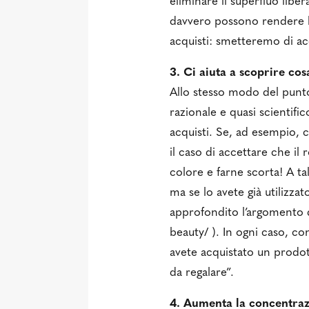
eliminare il superfluo libe
davvero possono rendere la
acquisti: smetteremo di acq
3. Ci aiuta a scoprire co
Allo stesso modo del punto
razionale e quasi scientifi
acquisti. Se, ad esempio,
il caso di accettare che il
colore e farne scorta! A ta
ma se lo avete già utilizz
approfondito l’argomento d
beauty/ ). In ogni caso, co
avete acquistato un prodot
da regalare”.
4. Aumenta la concentrazi