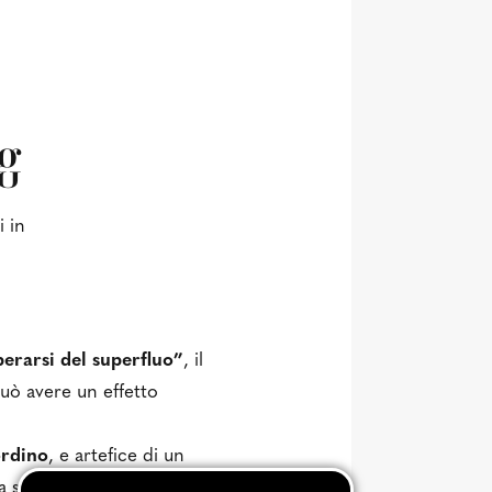
ng
i in
berarsi del superfluo”
, il
può avere un effetto
ordino
, e artefice di un
 scientifica a
liberarsi