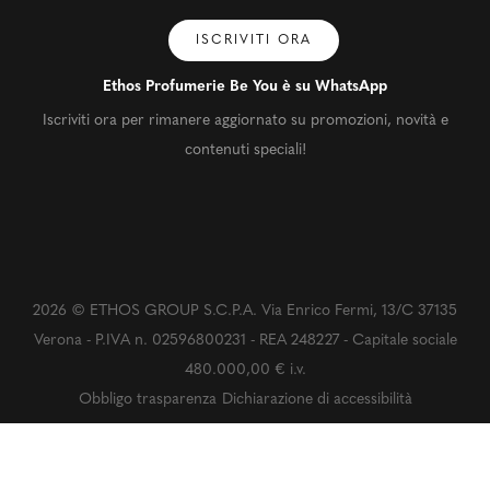
ISCRIVITI ORA
Ethos Profumerie Be You è su WhatsApp
Iscriviti ora per rimanere aggiornato su promozioni, novità e
contenuti speciali!
2026 © ETHOS GROUP S.C.P.A. Via Enrico Fermi, 13/C 37135
Verona - P.IVA n. 02596800231 - REA 248227 - Capitale sociale
480.000,00 € i.v.
Obbligo trasparenza
Dichiarazione di accessibilità