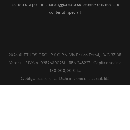
Iscriviti ora per rimanere aggiornato su promozioni, novità e
contenuti speciali!
2026 © ETHOS GROUP S.C.P.A. Via Enrico Fermi, 13/C 37135
Verona - P.IVA n. 02596800231 - REA 248227 - Capitale sociale
480.000,00 € i.v.
Obbligo trasparenza
Dichiarazione di accessibilità