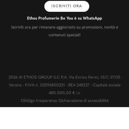
ISCRIVITI ORA
Ethos Profumerie Be You è su WhatsApp
Iscriviti ora per rimanere aggiornato su promozioni, novità e
contenuti speciali!
2026 © ETHOS GROUP S.C.P.A. Via Enrico Fermi, 13/C 37135
Verona - P.IVA n. 02596800231 - REA 248227 - Capitale sociale
480.000,00 € i.v.
Obbligo trasparenza
Dichiarazione di accessibilità