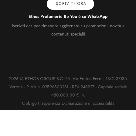
ISCRIVITI ORA
Ethos Profumerie Be You è su WhatsApp
Iscriviti ora per rimanere aggiornato su promozioni, novità e
contenuti speciali!
2026 © ETHOS GROUP S.C.P.A. Via Enrico Fermi, 13/C 37135
Verona - P.IVA n. 02596800231 - REA 248227 - Capitale sociale
480.000,00 € i.v.
Obbligo trasparenza
Dichiarazione di accessibilità