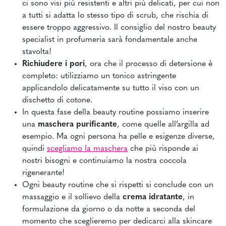
ci sono visi più resistenti e altri più delicati, per cui non
a tutti si adatta lo stesso tipo di scrub, che rischia di
essere troppo aggressivo. Il consiglio del nostro beauty
specialist in profumeria sarà fondamentale anche
stavolta!
Richiudere i pori
, ora che il processo di detersione è
completo: utilizziamo un tonico astringente
applicandolo delicatamente su tutto il viso con un
dischetto di cotone.
In questa fase della beauty routine possiamo inserire
una
maschera purificante
, come quelle all’argilla ad
esempio. Ma ogni persona ha pelle e esigenze diverse,
quindi
scegliamo la maschera
che più risponde ai
nostri bisogni
e continuiamo la nostra coccola
rigenerante!
Ogni beauty routine che si rispetti si conclude con un
massaggio e il sollievo della
crema idratante
, in
formulazione da giorno o da notte a seconda del
momento che sceglieremo per dedicarci alla skincare