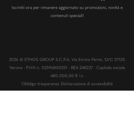
Iscriviti ora per rimanere aggiornato su promozioni, novità e
contenuti speciali!
2026 © ETHOS GROUP S.C.P.A. Via Enrico Fermi, 13/C 37135
Verona - P.IVA n. 02596800231 - REA 248227 - Capitale sociale
480.000,00 € i.v.
Obbligo trasparenza
Dichiarazione di accessibilità