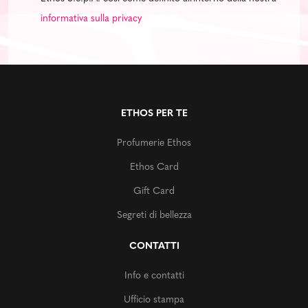
informativa sulla privacy
ETHOS PER TE
Profumerie Ethos
Ethos Card
Gift Card
Segreti di bellezza
CONTATTI
Info e contatti
Ufficio stampa