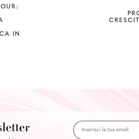
TOUR:
PR
A
CRESCIT
CA IN
A
sletter