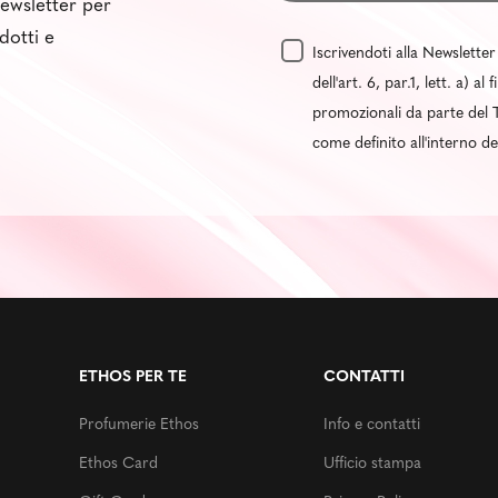
 newsletter per
dotti e
Iscrivendoti alla Newsletter
dell'art. 6, par.1, lett. a) 
promozionali da parte del T
come definito all'interno d
ETHOS PER TE
CONTATTI
Profumerie Ethos
Info e contatti
Ethos Card
Ufficio stampa