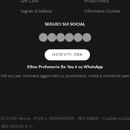
Gift Card
Privacy Policy
Segreti di bellezza
Informativa Cookies
SEGUICI SUI SOCIAL
ISCRIVITI ORA
Ethos Profumerie Be You è su WhatsApp
riviti ora per rimanere aggiornato su promozioni, novità e contenuti speci
 37135 Verona - P.IVA n. 02596800231 - REA 248227 - Capitale social
480.000,00 € i.v.