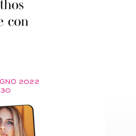
hos
e con