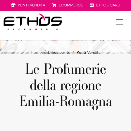
PUNTI VENDITA
ECOMMERCE
ETHOS CARD
Home
Ethos per te
Punti Vendita
Le Profumerie
della regione
Emilia-Romagna