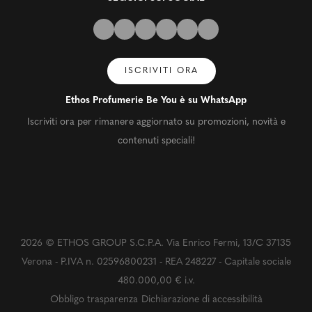
ISCRIVITI ORA
Ethos Profumerie Be You è su WhatsApp
Iscriviti ora per rimanere aggiornato su promozioni, novità e
contenuti speciali!
2026 © ETHOS GROUP S.C.P.A. Via Enrico Fermi, 13/C 37135
Verona - P.IVA n. 02596800231 - REA 248227 - Capitale sociale
480.000,00 € i.v.
Obbligo trasparenza
Dichiarazione di accessibilità