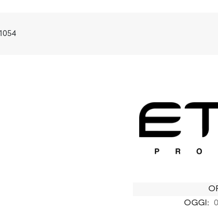
31054
OR
OGGI:
0