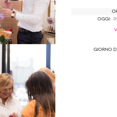
OR
OGGI:
0
V
GIORNO D